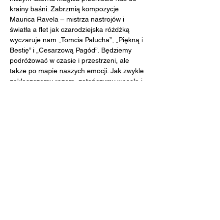
krainy baśni. Zabrzmią kompozycje 
Maurica Ravela – mistrza nastrojów i 
światła a flet jak czarodziejska różdżką 
wyczaruje nam „Tomcia Palucha”, „Piękną i 
Bestię” i „Cesarzową Pagód”. Będziemy 
podróżować w czasie i przestrzeni, ale 
także po mapie naszych emocji. Jak zwykle 
zaklaszczemy razem, zatańczymy wesoło i 
sprawdzimy czy pięknie gra obrzydlifon. A 
zimową piosenką może uda nam się 
wyczarować prawdziwą, śnieżną zimę?
BILETY:
https://www.smykofonia.pl/14-i-15-grudnia-
sobota-i-niedziela-smykofonia-na-
grochowskiej-czary-i-maurice/
Udostępnij to wydarzenie