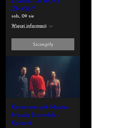
LIQUID. OTWÓRZ
ZMYSŁY
sob., 09 sie
Więcej informacji
Szczegóły
Kammermusik Master:
Mauris Ensemble –
Konzert