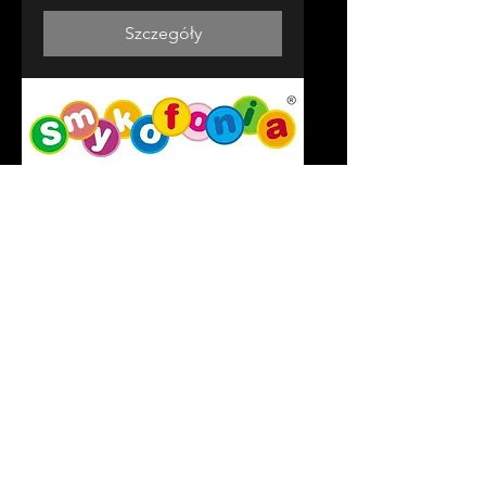
Szczegóły
Wiele dat
Smykofonia na
Grochowskiej: „Czary i
Maurice”
niedz., 15 gru
Więcej informacji