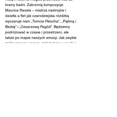
krainy baśni. Zabrzmią kompozycje 
Maurica Ravela – mistrza nastrojów i 
światła a flet jak czarodziejska różdżką 
wyczaruje nam „Tomcia Palucha”, „Piękną i 
Bestię” i „Cesarzową Pagód”. Będziemy 
podróżować w czasie i przestrzeni, ale 
także po mapie naszych emocji. Jak zwykle 
zaklaszczemy razem, zatańczymy wesoło i 
sprawdzimy czy pięknie gra obrzydlifon. A 
zimową piosenką może uda nam się 
wyczarować prawdziwą, śnieżną zimę?
BILETY:
https://www.smykofonia.pl/14-i-15-grudnia-
sobota-i-niedziela-smykofonia-na-
grochowskiej-czary-i-maurice/
Udostępnij to wydarzenie