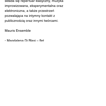
składa się repertuar klasyczny, muzyka 
improwizowana, eksperymentalna oraz 
elektroniczna, a także przestrzeń 
pozwalająca na intymny kontakt z 
publicznością oraz innymi twórcami.
Mauris Ensemble
- Magdalena Di Blasi – flet
- Jan Czyżewski – altówka
- Adrian Nowak– harfa
Program koncertu:
Show More