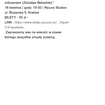
milczeniem (Zdzisław Beksiński).”
18 kwietnia | godz. 19.00 | Pacura Studios 
ul. Ślusarska 9, Kraków
BILETY - 50 zł -

LINK : 
https://www.sklep.pacura.co/.../liquid-
3-0-wystawa...
 Zapraszamy was na wieczór w czasie 
którego wszystkie zmysły zostaną 
poruszone. 
LIQUID to wydarzenie łączące niezależne 
pojęcia. Muzyka klasyczna przeplatająca 
się z elektroniką zabrzmi w przestrzeni 
Pacura Studios, w którego barze ULTRA 
popłyną unikatowe wina Naturalistów.
Show More