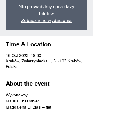
Nie prowadzimy sprzedaży
biletów
Zobacz inne wydarzenia
Time & Location
16 Oct 2023, 19:30
Kraków, Zwierzyniecka 1, 31-103 Kraków,
Polska
About the event
Wykonawcy: 
Mauris Ensamble:
Magdalena Di Blasi – flet
Jan Czyżewski - altówka
Adrian Nowak – harfa
 Repertuar: 